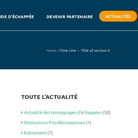
ACTUALITÉS
DE D’ÉCHAPPÉE
DEVENIR PARTENAIRE
Home
>
Time Line
>
Title of section 4
TOUTE L’ACTUALITÉ
Actualité des témoignages d’échappées
(58)
Distinctions-Prix-Récompenses
(1)
Evénement
(7)