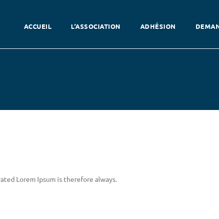
ACCUEIL
L’ASSOCIATION
ADHÉSION
DEMAN
ated Lorem Ipsum is therefore always.