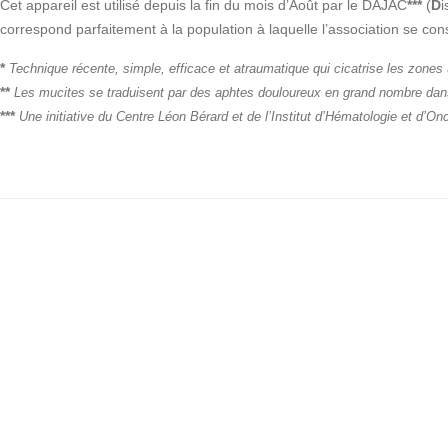
Cet appareil est utilisé depuis la fin du mois d’Août par le DAJAC
***
(
D
i
correspond parfaitement à la population à laquelle l’association se con
*
Technique récente, simple, efficace et atraumatique qui cicatrise les zones 
**
Les mucites se traduisent par des aphtes douloureux en grand nombre dan
***
Une initiative du Centre Léon Bérard et de l’Institut d’Hématologie et d’On