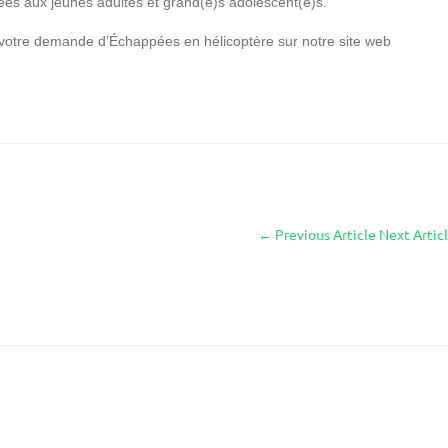
es aux jeunes adultes et grand(e)s adolescent(e)s.
e votre demande d’Échappées en hélicoptère sur notre site web
←
Previous Article
Next Artic