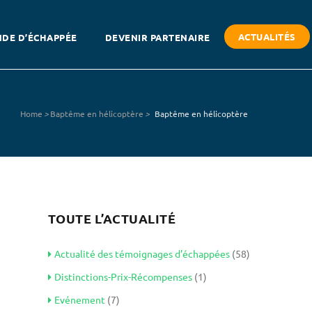
ACTUALITÉS
DE D’ÉCHAPPÉE
DEVENIR PARTENAIRE
Home
>
Baptême en hélicoptère
>
Baptême en hélicoptère
TOUTE L’ACTUALITÉ
Actualité des témoignages d’échappées
(58)
Distinctions-Prix-Récompenses
(1)
Evénement
(7)