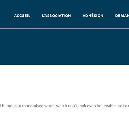
ACCUEIL
L’ASSOCIATION
ADHÉSION
DEMAN
ed humour, or randomised words which don’t look even believable are to 