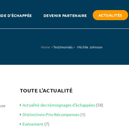
ACTUALITÉS
DE D’ÉCHAPPÉE
DEVENIR PARTENAIRE
Home
>
Testimonials
>
Michile Johnson
TOUTE L’ACTUALITÉ
Actualité des témoignages d’échappées
(58)
use
Distinctions-Prix-Récompenses
(1)
Evénement
(7)