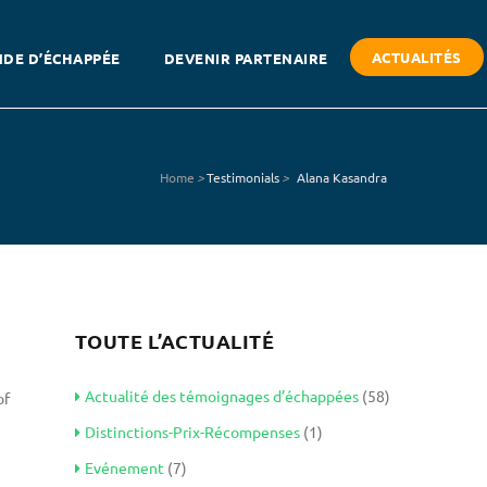
ACTUALITÉS
DE D’ÉCHAPPÉE
DEVENIR PARTENAIRE
Home
>
Testimonials
>
Alana Kasandra
TOUTE L’ACTUALITÉ
Actualité des témoignages d’échappées
(58)
of
Distinctions-Prix-Récompenses
(1)
Evénement
(7)