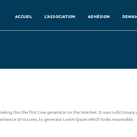
ACCUEIL
L’ASSOCIATION
ADHÉSION
DEMAN
king this the first true generator on the Internet. It uses a dictionary 
sentence structures, to generate Lorem Ipsum which looks reasonable.