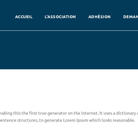
ACCUEIL
L’ASSOCIATION
ADHÉSION
DEMAN
king this the first true generator on the Internet. It uses a dictionary 
sentence structures, to generate Lorem Ipsum which looks reasonable.