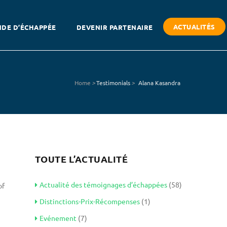
ACTUALITÉS
DE D’ÉCHAPPÉE
DEVENIR PARTENAIRE
Home
>
Testimonials
>
Alana Kasandra
TOUTE L’ACTUALITÉ
Actualité des témoignages d’échappées
(58)
of
Distinctions-Prix-Récompenses
(1)
Evénement
(7)