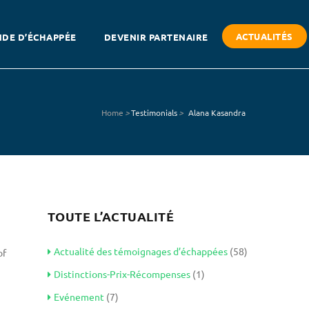
ACTUALITÉS
DE D’ÉCHAPPÉE
DEVENIR PARTENAIRE
Home
>
Testimonials
>
Alana Kasandra
TOUTE L’ACTUALITÉ
Actualité des témoignages d’échappées
(58)
of
Distinctions-Prix-Récompenses
(1)
Evénement
(7)