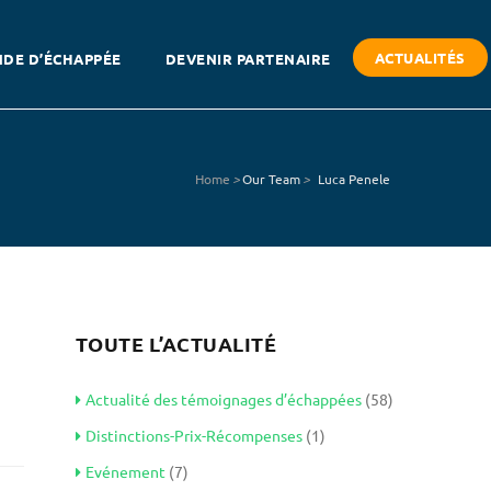
ACTUALITÉS
DE D’ÉCHAPPÉE
DEVENIR PARTENAIRE
Home
>
Our Team
>
Luca Penele
TOUTE L’ACTUALITÉ
Actualité des témoignages d’échappées
(58)
Distinctions-Prix-Récompenses
(1)
Evénement
(7)