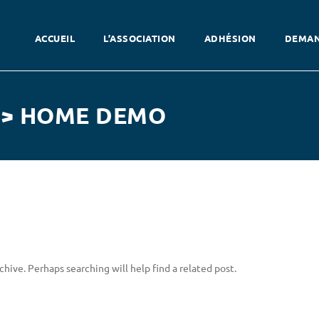
ACCUEIL
L’ASSOCIATION
ADHÉSION
DEMAN
 > HOME DEMO
hive. Perhaps searching will help find a related post.