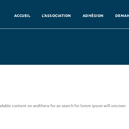
ACCUEIL
L’ASSOCIATION
ADHÉSION
DEMAN
readable content on andthere for an search for lorem ipsum will uncover