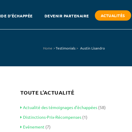
ACTUALITÉS
DE D’ÉCHAPPÉE
DEVENIR PARTENAIRE
Home
>
Testimonials
>
Austin Lisandro
TOUTE L’ACTUALITÉ
Actualité des témoignages d’échappées
(58)
Distinctions-Prix-Récompenses
(1)
Evénement
(7)