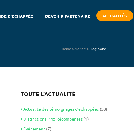
ACTUALITÉS
DE D’ÉCHAPPÉE
DEVENIR PARTENAIRE
Home
>
Marine
>
Tag: Soins
TOUTE L’ACTUALITÉ
Actualité des témoignages d’échappées
(58)
Distinctions-Prix-Récompenses
(1)
Evénement
(7)