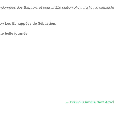
randonnées des
Babaux
, et pour la 11e édition elle aura lieu le dimanch
tion
Les Echappées de Sébastien
.
te belle journée
←
Previous Article
Next Artic