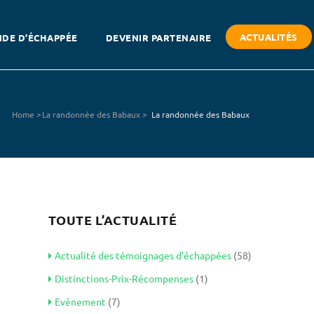
ACTUALITÉS
DE D’ÉCHAPPÉE
DEVENIR PARTENAIRE
Home
>
La randonnée des Babaux
>
La randonnée des Babaux
TOUTE L’ACTUALITÉ
Actualité des témoignages d’échappées
(58)
Distinctions-Prix-Récompenses
(1)
Evénement
(7)