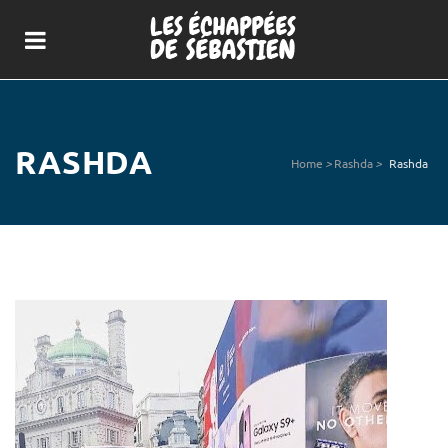
RASHDA
Home
>
Rashda
>
Rashda