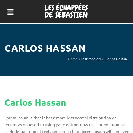
CARLOS HASSAN
Home
>
Testimonials
>
Carlos Hassan
Carlos Hassan
Lorem Ipsum is that it has a more less normal distribution of
letters as opposed to using page editors now use Lorem Ipsum as
their default model text, and a search for lorem ipsum will uncover