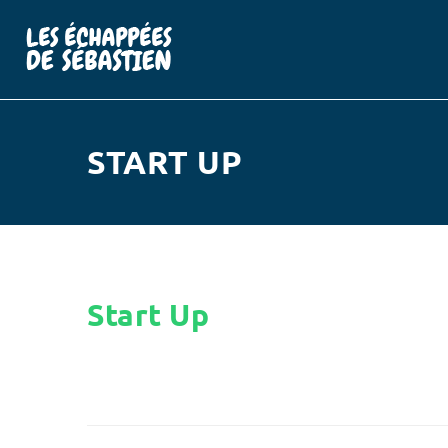
START UP
Start Up