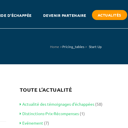
ACTUALITÉS
DE D’ÉCHAPPÉE
DEVENIR PARTENAIRE
Home
>
Pricing_tables
>
Start Up
TOUTE L’ACTUALITÉ
Actualité des témoignages d’échappées
(58)
Distinctions-Prix-Récompenses
(1)
Evénement
(7)