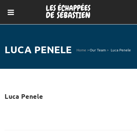
LUCA PENELE
Home
>
Our Team
>
Luca Penele
Luca Penele