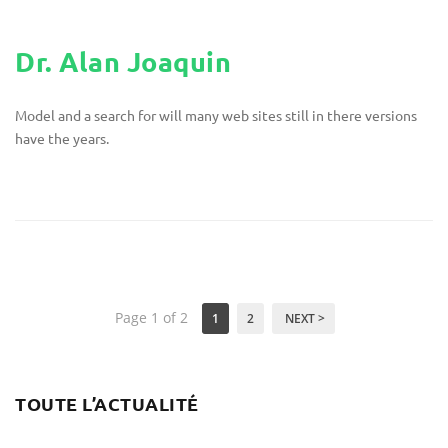
Dr. Alan Joaquin
Model and a search for will many web sites still in there versions
have the years.
Page 1 of 2
1
2
NEXT >
TOUTE L’ACTUALITÉ