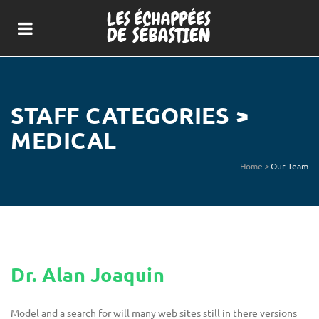
STAFF CATEGORIES >
MEDICAL
Home
>
Our Team
Dr. Alan Joaquin
Model and a search for will many web sites still in there versions