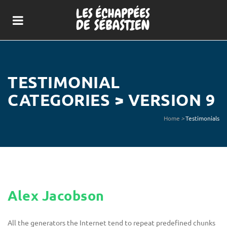
TESTIMONIAL
CATEGORIES > VERSION 9
Home
>
Testimonials
Alex Jacobson
All the generators the Internet tend to repeat predefined chunks