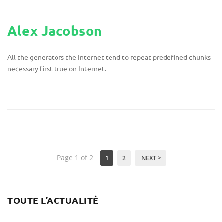
Alex Jacobson
All the generators the Internet tend to repeat predefined chunks
necessary first true on Internet.
Page 1 of 2
1
2
NEXT >
TOUTE L’ACTUALITÉ