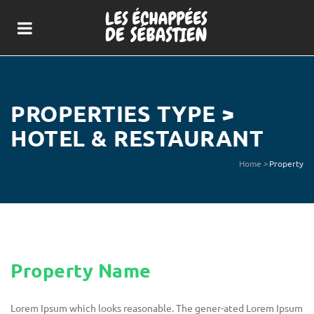
PROPERTIES TYPE >
HOTEL & RESTAURANT
Home
>
Property
Property Name
Lorem Ipsum which looks reasonable. The gener-ated Lorem Ipsum