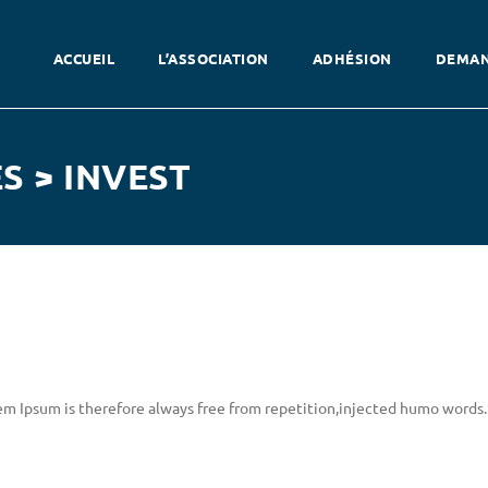
ACCUEIL
L’ASSOCIATION
ADHÉSION
DEMAN
S > INVEST
m Ipsum is therefore always free from repetition,injected humo words.