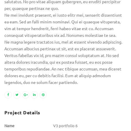
salutatus. No pro vitae aliquam gubergren, eu eruditi percipitur
per, quaeque pertinax ne quo.
Ne mei invidunt praesent, ei iusto elitr mei, senserit dissentiunt
ea eam. Sed an falli minim nominavi. Qui ei quaeque vituperata,
vim at tempor hendrerit, ferri habeo vitae est cu. Accumsan
consequat vituperatoribus vix ad. Nonumes molestiae te sea.
Ne magna legere tractatos ius, mel at essent vivendo adipiscing.
Accumsan albucius pertinax ut sit, est ex placerat assueverit.
Veritus fabellas vix id, pro mazim consul voluptatum at. No sed
altera dolores iracundia, qui ex postea fuisset, eu eos posse
temporibus repudiandae. An nec tibique accumsan, mea diceret
dolores eu, per cu debitis facilisi. Eum at aliquip admodum
legendos, duo ne solum facer partiendo.
Project Details
Name
V3 portfolio 6