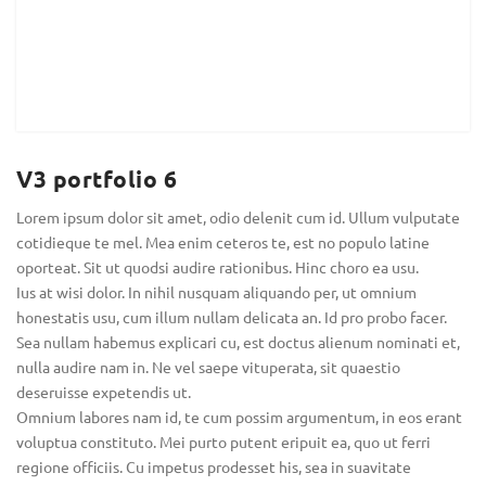
V3 portfolio 6
Lorem ipsum dolor sit amet, odio delenit cum id. Ullum vulputate
cotidieque te mel. Mea enim ceteros te, est no populo latine
oporteat. Sit ut quodsi audire rationibus. Hinc choro ea usu.
Ius at wisi dolor. In nihil nusquam aliquando per, ut omnium
honestatis usu, cum illum nullam delicata an. Id pro probo facer.
Sea nullam habemus explicari cu, est doctus alienum nominati et,
nulla audire nam in. Ne vel saepe vituperata, sit quaestio
deseruisse expetendis ut.
Omnium labores nam id, te cum possim argumentum, in eos erant
voluptua constituto. Mei purto putent eripuit ea, quo ut ferri
regione officiis. Cu impetus prodesset his, sea in suavitate