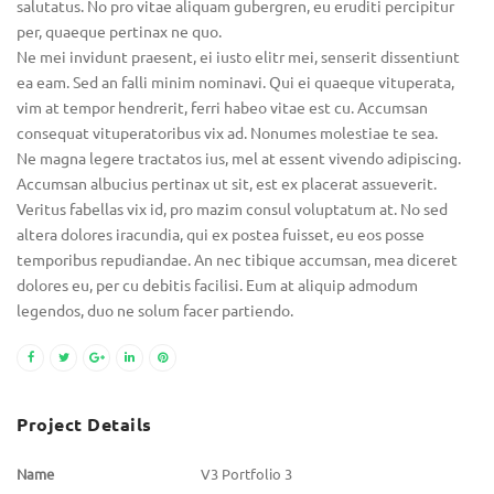
salutatus. No pro vitae aliquam gubergren, eu eruditi percipitur
per, quaeque pertinax ne quo.
Ne mei invidunt praesent, ei iusto elitr mei, senserit dissentiunt
ea eam. Sed an falli minim nominavi. Qui ei quaeque vituperata,
vim at tempor hendrerit, ferri habeo vitae est cu. Accumsan
consequat vituperatoribus vix ad. Nonumes molestiae te sea.
Ne magna legere tractatos ius, mel at essent vivendo adipiscing.
Accumsan albucius pertinax ut sit, est ex placerat assueverit.
Veritus fabellas vix id, pro mazim consul voluptatum at. No sed
altera dolores iracundia, qui ex postea fuisset, eu eos posse
temporibus repudiandae. An nec tibique accumsan, mea diceret
dolores eu, per cu debitis facilisi. Eum at aliquip admodum
legendos, duo ne solum facer partiendo.
Project Details
Name
V3 Portfolio 3