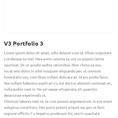
V3 Portfolio 3
Lorem ipsum dolor sit amet, odio delenit cum id. Ullum vulputate
cotidieque te mel. Mea enim ceteros te, est no populo latine
oporteat. Sit ut quodsi audire rationibus. Hinc choro ea usu.
Ius at wisi dolor. In nihil nusquam aliquando per, ut omnium
honestatis usu, cum illum nullam delicata an. Id pro probo facer.
Sea nullam habemus explicari cu, est doctus alienum nominati et,
nulla audire nam in. Ne vel saepe vituperata, sit quaestio
deseruisse expetendis ut.
Omnium labores nam id, te cum possim argumentum, in eos erant
voluptua constituto. Mei purto putent eripuit ea, quo ut ferri
regione officiis. Cu impetus prodesset his, sea in suavitate